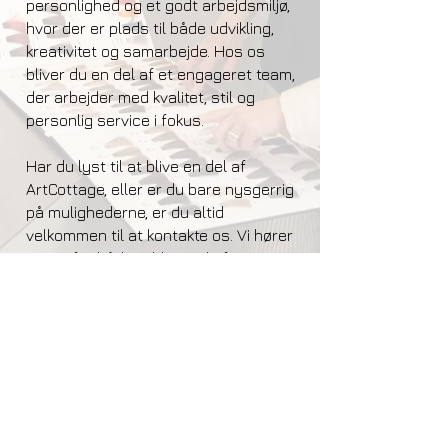
personlighed og et godt arbejdsmiljø,
hvor der er plads til både udvikling,
kreativitet og samarbejde. Hos os
bliver du en del af et engageret team,
der arbejder med kvalitet, stil og
personlig service i fokus.
Har du lyst til at blive en del af
ArtCottage, eller er du bare nysgerrig
på mulighederne, er du altid
velkommen til at kontakte os. Vi hører
gerne fra både uddannede frisører,
elever og andre med interesse for
faget.
Du er velkommen til at kigge forbi
salonen, ringe til os eller sende en
ansøgning – vi glæder os til at høre fra
dig.