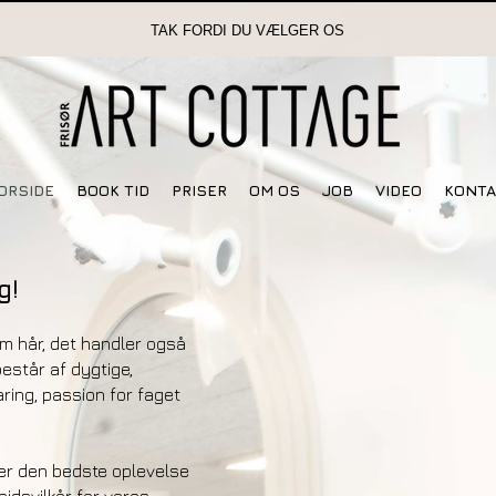
TAK FORDI DU VÆLGER OS
ORSIDE
BOOK TID
PRISER
OM OS
JOB
VIDEO
KONTA
g!
om hår, det handler også
står af dygtige,
ring, passion for faget
der den bedste oplevelse