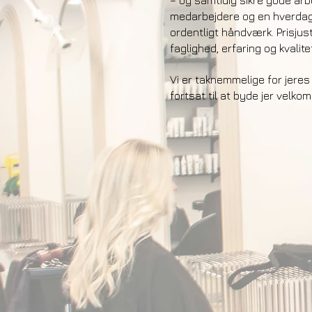
– og samtidig sikre gode arb
medarbejdere og en hverdag, 
ordentligt håndværk. Prisjus
faglighed, erfaring og kvalitet
Vi er taknemmelige for jere
fortsat til at byde jer velk