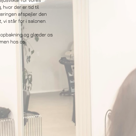
ejdsvilkår for vores
hvor der er tid til
teringen afspejler den
, vi står for i salonen.
s opbakning og glæder os
ommen hos os.